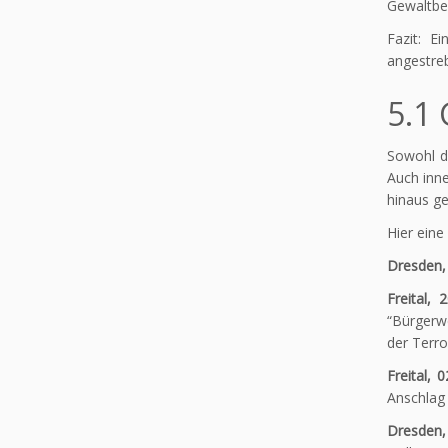
Gewaltber
Fazit: E
angestreb
5.1
Sowohl di
Auch inne
hinaus ge
Hier eine
Dresden,
Freital, 
“Bürgerw
der Terr
Freital, 
Anschlag 
Dresden,