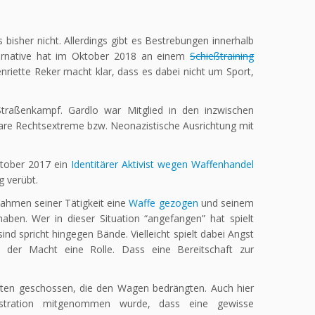
bisher nicht. Allerdings gibt es Bestrebungen innerhalb
ternative hat im Oktober 2018 an einem
Schießtraining
riette Reker macht klar, dass es dabei nicht um Sport,
traßenkampf. Gardlo war Mitglied in den inzwischen
lare Rechtsextreme bzw. Neonazistische Ausrichtung mit
Oktober 2017 ein
Identitärer Aktivist wegen Waffenhandel
g verübt.
Rahmen seiner Tätigkeit eine
Waffe gezogen
und seinem
ben. Wer in dieser Situation “angefangen” hat spielt
d spricht hingegen Bände. Vielleicht spielt dabei Angst
w. der Macht eine Rolle. Dass eine Bereitschaft zur
en geschossen, die den Wagen bedrängten. Auch hier
nstration mitgenommen wurde, dass eine gewisse