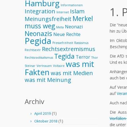
Hamburg
Informationen
1. 
Integration
Islam
Internet
Merkel
Meinungsfreiheit
muss weg
Die “neue
Neonazi
Meta
hin zu Üb
Neonazis
Neue Rechte
Pegida
Im Oktob
Pressefreiheit
Rassismus
Beschimp
Rechtsextremismus
Rechtsextr
Tegida
Die AfD s
Terror
Rechtsradikalismus
Thor
was mit
Und es k
Steinar
Vertrauen
Voltaire
Fakten
Anhänger
was mit Medien
auch bei 
was mit Meinung
Auf Vera
auf
Veran
Archiv
Auch nach
Die Auss
(1)
April 2019
Vorfällen
(1)
Oktober 2018
die unte