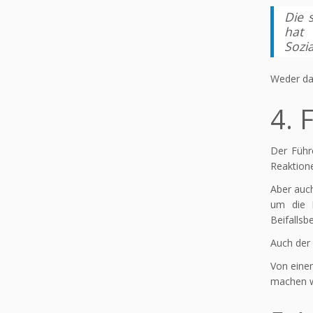
Die 
hat 
Sozi
Weder da
4. 
Der Führ
Reaktion
Aber auc
um die P
Beifallsb
Auch der
Von einem
machen w