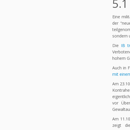
5.1
Eine mili
der “neu
teilgenom
sondern u
Die
IB t
Verboten
hohem Ge
Auch in F
mit einem
Am 23.10
Kontrahe
eigentlic
vor Über
Gewaltaus
Am 11.10
zeigt d