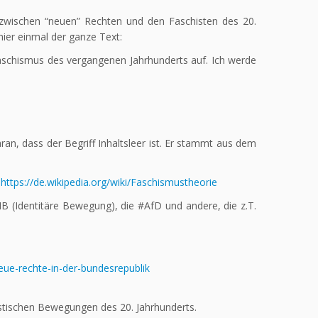
zwischen “neuen” Rechten und den Faschisten des 20.
ier einmal der ganze Text:
aschismus des vergangenen Jahrhunderts auf. Ich werde
aran, dass der Begriff Inhaltsleer ist. Er stammt aus dem
:
https://de.wikipedia.org/wiki/Faschismustheorie
IB (Identitäre Bewegung), die #AfD und andere, die z.T.
ue-rechte-in-der-bundesrepublik
stischen Bewegungen des 20. Jahrhunderts.