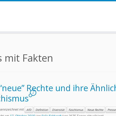
 mit Fakten
 “neue” Rechte und ihre Ähnli
2
chismus
kennzeichnet mit
AfD
Definition
Diversität
Faschismus
Neue Rechte
Presse
icht am
17. Oktober 2018
von
Felix Eckhardt
(vor 2675 Tagen aktualisiert)