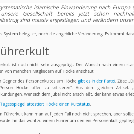
systematische islamische Einwanderung nach Europa 
unsere Gesellschaft bereits jetzt schon nachhalti
albetrug sind massiv angestiegen und verändern unsere
s System belegt er, noch die angebliche Veränderung. Es kommt dara
Führerkult
erkult ist noch nicht sehr ausgeprägt. Der Wunsch nach einem star
en von manchen Mitgliedern auf Höcke anschaut.
h Gegner des Personenkultes um Höcke
gibt es in der Partei
. Zitat: „
erson Höcke offen zu kritisieren“. Aus dem gleichen Artikel: „E
ekundungen. Wer sich dem Jubel nicht anschließt, der kann etwas erle
Tagesspiegel attestiert Höcke einen Kultstatus
.
 Führerkult kann man auf jeden Fall noch nicht sprechen, aber sollt
ürde ihn das wohl zu einem Führer um den ein Personenkult gepfleg