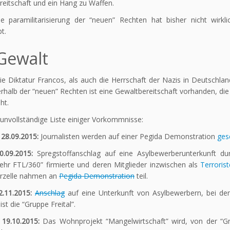
eitschaft und ein Hang zu Waffen.
ine paramilitarisierung der “neuen” Rechten hat bisher nicht wirkl
t.
 Gewalt
e Diktatur Francos, als auch die Herrschaft der Nazis in Deutschlan
rhalb der “neuen” Rechten ist eine Gewaltbereitschaft vorhanden, di
ht.
 unvollständige Liste einiger Vorkommnisse:
 28.09.2015:
Journalisten werden auf einer Pegida Demonstration
ges
20.09.2015:
Spregstoffanschlag auf eine Asylbewerberunterkunft du
ehr FTL/360” firmierte und deren Mitglieder inzwischen als
Terroris
orzelle nahmen an
Pegida Demonstration
teil.
02.11.2015:
Anschlag
auf eine Unterkunft von Asylbewerbern, bei dem e
ist die “Gruppe Freital”.
 19.10.2015:
Das Wohnprojekt “Mangelwirtschaft” wird, von der “Gr