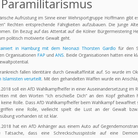
 Paramilitarismus
tärische Aufrüstung im Sinne einer Wehrsportgruppe Hoffmann gibt es 
en” Rechten entsprechende Fähigkeiten aufzubauen. Die Junge Al
men. Ein Bezug auf das Attentat auf die Kölner Bürgermeistering Hen
m politisch motivierte Gewalt geht.
rainiert in Hamburg mit dem Neonazi Thorsten Gardlo
für den S
en Organisationen
FAP
und
ANS
. Beide Organisationen hatten eine k
waltpotential.
rankreich fallen Identitäre durch Gewaltaffinität auf. So wurde im 
 Islamisten verurteilt
. Mit den gehandelten Waffen wurde ein Anschla
.2018 soll ein AfD Wahlkampfhelfer in einer Auseinandersetzung im 
nten mit den Worten “Ich erschieße Dich” an den Kopf gehalten ha
h keine Rolle. Dass AfD Wahlkampfhelfer beim Wahlkampf bewaffnet sin
griffen eine Rolle, vielleicht spielt die Lust an der Gewalt bz
übung vorhanden ist ist klar.
.2018 hat ein AfD Anhänger aus einem Auto auf Gegendemonstrant
ie Tatsache, dass eine Schreckschusspistole auf eine Demo