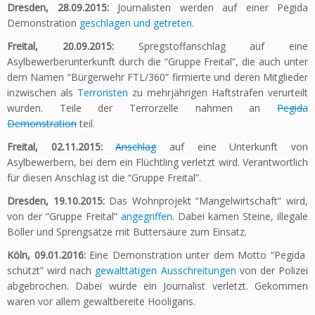
Dresden, 28.09.2015:
Journalisten werden auf einer Pegida
Demonstration
geschlagen und getreten
.
Freital, 20.09.2015:
Spregstoffanschlag auf eine
Asylbewerberunterkunft durch die “Gruppe Freital”, die auch unter
dem Namen “Bürgerwehr FTL/360” firmierte und deren Mitglieder
inzwischen als
Terroristen
zu mehrjährigen Haftstrafen verurteilt
wurden. Teile der Terrorzelle nahmen an
Pegida
Demonstration
teil.
Freital, 02.11.2015:
Anschlag
auf eine Unterkunft von
Asylbewerbern, bei dem ein Flüchtling verletzt wird. Verantwortlich
für diesen Anschlag ist die “Gruppe Freital”.
Dresden, 19.10.2015:
Das Wohnprojekt “Mangelwirtschaft” wird,
von der “Gruppe Freital”
angegriffen
. Dabei kamen Steine, illegale
Böller und Sprengsätze mit Buttersäure zum Einsatz.
Köln, 09.01.2016:
Eine Demonstration unter dem Motto “Pegida
schützt” wird nach
gewalttätigen Ausschreitungen
von der Polizei
abgebrochen. Dabei wurde ein Journalist verletzt. Gekommen
waren vor allem gewaltbereite Hooligans.