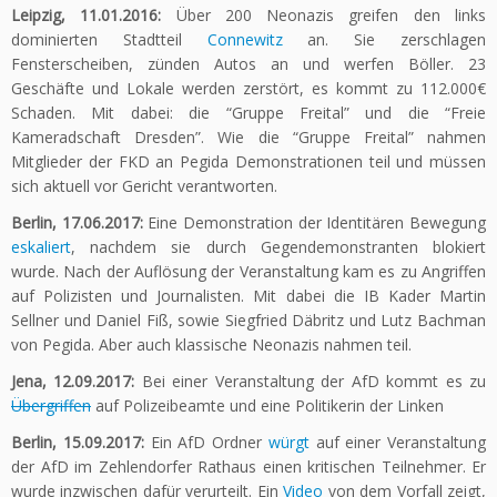
Leipzig, 11.01.2016:
Über 200 Neonazis greifen den links
dominierten Stadtteil
Connewitz
an. Sie zerschlagen
Fensterscheiben, zünden Autos an und werfen Böller. 23
Geschäfte und Lokale werden zerstört, es kommt zu 112.000€
Schaden. Mit dabei: die “Gruppe Freital” und die “Freie
Kameradschaft Dresden”. Wie die “Gruppe Freital” nahmen
Mitglieder der FKD an Pegida Demonstrationen teil und müssen
sich aktuell vor Gericht verantworten.
Berlin, 17.06.2017:
Eine Demonstration der Identitären Bewegung
eskaliert
, nachdem sie durch Gegendemonstranten blokiert
wurde. Nach der Auflösung der Veranstaltung kam es zu Angriffen
auf Polizisten und Journalisten. Mit dabei die IB Kader Martin
Sellner und Daniel Fiß, sowie Siegfried Däbritz und Lutz Bachman
von Pegida. Aber auch klassische Neonazis nahmen teil.
Jena, 12.09.2017:
Bei einer Veranstaltung der AfD kommt es zu
Übergriffen
auf Polizeibeamte und eine Politikerin der Linken
Berlin, 15.09.2017:
Ein AfD Ordner
würgt
auf einer Veranstaltung
der AfD im Zehlendorfer Rathaus einen kritischen Teilnehmer. Er
wurde inzwischen dafür verurteilt. Ein
Video
von dem Vorfall zeigt,