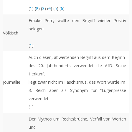
(
1
) (
2
) (
3
) (
4
) (
5
) (
6
)
Frauke Petry wollte den Begriff wieder Positiv
belegen.
Völkisch
(
1
)
Auch diesen, abwertenden Begriff aus dem Beginn
des 20. Jahrhunderts verwendet die AfD. Seine
Herkunft
Journallie
liegt zwar nicht im Faschismus, das Wort wurde im
3. Reich aber als Synonym für “Lügenpresse
verwendet
(
1
).
Der Mythos um Rechtsbrüche, Verfall von Werten
und