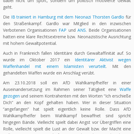
dabei nicht um Sport, sondern um politisch motivierte Gewalt
geht.
Die
IB trainiert in Hamburg mit dem Neonazi Thorsten Gardlo
für
den Straßenkampf. Gardlo war Mitglied in den inzwischen
Verbotenen Organisationen
FAP
und
ANS
. Beide Organisationen
hatten eine klare Rechtsextreme bzw. Neonazistische Ausrichtung
mit hohem Gewaltpotential.
Auch in Frankreich fallen Identitäre durch Gewaltaffinität auf. So
wurde im Oktober 2017 ein
Identitärer Aktivist wegen
Waffenhandel mit einem Islamisten verurteilt
. Mit den
gehandelten Waffen wurde ein Anschlag verübt.
Am 23.10.2018 soll ein AfD Wahlkampfhelfer in einer
Auseinandersetzung im Rahmen seiner Tätigkeit eine
Waffe
gezogen
und seinem Kontrahenten mit den Worten “Ich erschieße
Dich” an den Kopf gehalten haben. Wer in dieser Situation
“angefangen” hat spielt eigentlich keine Rolle. Dass AfD
Wahlkampfhelfer beim Wahlkampf bewaffnet sind spricht
hingegen Bände. Vielleicht spielt dabei Angst vor Übergriffen eine
Rolle, vielleicht spielt die Lust an der Gewalt bzw. der Macht eine