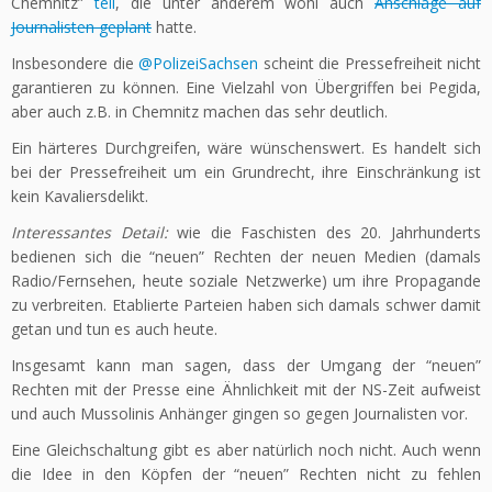
Chemnitz”
teil
, die unter anderem wohl auch
Anschläge auf
Journalisten geplant
hatte.
Insbesondere die
@PolizeiSachsen
scheint die Pressefreiheit nicht
garantieren zu können. Eine Vielzahl von Übergriffen bei Pegida,
aber auch z.B. in Chemnitz machen das sehr deutlich.
Ein härteres Durchgreifen, wäre wünschenswert. Es handelt sich
bei der Pressefreiheit um ein Grundrecht, ihre Einschränkung ist
kein Kavaliersdelikt.
Interessantes Detail:
wie die Faschisten des 20. Jahrhunderts
bedienen sich die “neuen” Rechten der neuen Medien (damals
Radio/Fernsehen, heute soziale Netzwerke) um ihre Propagande
zu verbreiten. Etablierte Parteien haben sich damals schwer damit
getan und tun es auch heute.
Insgesamt kann man sagen, dass der Umgang der “neuen”
Rechten mit der Presse eine Ähnlichkeit mit der NS-Zeit aufweist
und auch Mussolinis Anhänger gingen so gegen Journalisten vor.
Eine Gleichschaltung gibt es aber natürlich noch nicht. Auch wenn
die Idee in den Köpfen der “neuen” Rechten nicht zu fehlen