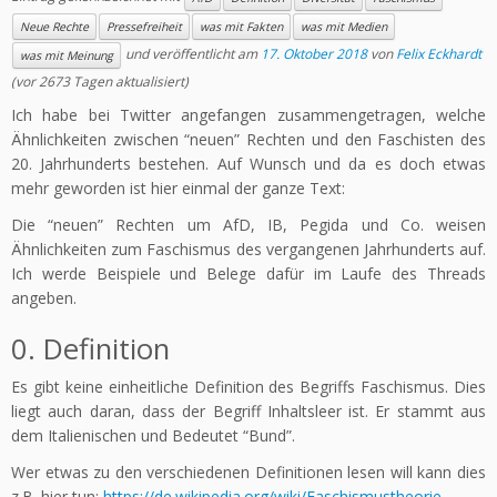
Neue Rechte
Pressefreiheit
was mit Fakten
was mit Medien
und veröffentlicht am
17. Oktober 2018
von
Felix Eckhardt
was mit Meinung
(vor 2673 Tagen aktualisiert)
Ich habe bei Twitter angefangen zusammengetragen, welche
Ähnlichkeiten zwischen “neuen” Rechten und den Faschisten des
20. Jahrhunderts bestehen. Auf Wunsch und da es doch etwas
mehr geworden ist hier einmal der ganze Text:
Die “neuen” Rechten um AfD, IB, Pegida und Co. weisen
Ähnlichkeiten zum Faschismus des vergangenen Jahrhunderts auf.
Ich werde Beispiele und Belege dafür im Laufe des Threads
angeben.
0. Definition
Es gibt keine einheitliche Definition des Begriffs Faschismus. Dies
liegt auch daran, dass der Begriff Inhaltsleer ist. Er stammt aus
dem Italienischen und Bedeutet “Bund”.
Wer etwas zu den verschiedenen Definitionen lesen will kann dies
z.B. hier tun:
https://de.wikipedia.org/wiki/Faschismustheorie