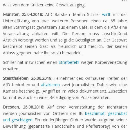
dass von dem Kritiker keine Gewalt ausging.
Münster, 25.04.2018:
AfD Ratsherr Martin Schiller
wirft
mit der
Unterstützung von zwei weiteren Personen einen ca. 65 Jahre
alten Stammgast gewaltsam aus einem Cafe, in dem die AfD eine
Veranstaltung abhalten will. Die Person muss anschließend
Ärztlich versorgt werden und zeigt die Beteiligten an. Der Gastwirt
beschreibt seinen Gast als freundlich und friedlich, der keinen
Anlass gegeben habe ihn so zu behandeln.
Schiller hat inzwischen einen
Strafbefehl
wegen Körperverletzung
erhalten.
Steinthaleben, 26.06.2018:
Teilnehmer des Kyffhäuser Treffen der
AfD bedrohen und
attakieren
zwei Journalisten. Dabei wird eine
Kamera beschädigt. (Angriff ist im Video dokumentiert). Zusätzlich
kommt es auch zu einer Beleidigung von Polizeibeamten.
Dresden, 26.08.2018:
Auf einer Veranstaltung der Identitären
werden Journalisten von Ordnern der IB
beschimpf, geschubst
und geschlagen
. Ein minderjähriger Ordner wurde aufgrund seiner
Bewaffnung (gepanzerte Handschuhe und Pfefferspray) von der