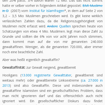
den 20% passt. 3/4 davon wären 12 Mio. Das das nicht stimmt
hatte er selber vorher in folgendem Artikel gepostet:
BMI Muslime
in D
(2007) vom
Institut für Islamfragen
*, in dem auf Seite 2 von
3,2 – 3,5 Mio Muslimen geschrieben wird. Es gibt keine wirklich
verlässlichen Zahlen dazu, da die Religionszugehörigkeit von
Muslimen nicht erfasst wird.
Andere
Quellen
sprechen heute von
Schätzungen von etwa 4 Mio. Muslimen. legt man diese Zahl zu
Grunde und sollten die 6% von vor acht Jahren noch stimmen,
dann kommt man auf die von mir genannten 240.000
gewaltaffinen. Weniger, als die genannten 720.000, aber immer
noch eine beachtliche Zahl.
Aber was heißt eigentlich gewaltaffin?
Gewaltaffinität:
zur Gewalt neigend, gewaltbereit
Hooligans (
13.000 registrierte Gewalttäter
, gewaltbereit sind
weitaus mehr) oder gewaltbereite Linksextreme (
ca. 27.000 in
2013
) sind also Gewaltaffin. Diese und insbesondere auch
gewaltaffine Islamisten sind ein gesellschaftliches Problem, dass
man nicht ignorieren darf und das offensichtlich auch nicht
ignoriert wird. Ein gesellschaftlicher Diskurs dazu findet