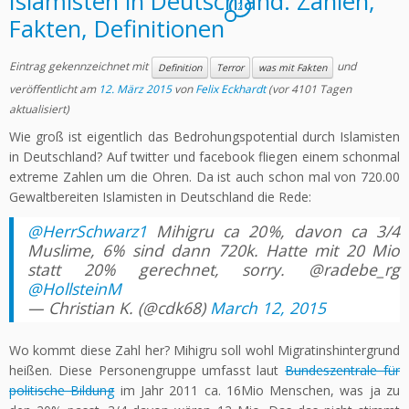
Islamisten in Deutschland: Zahlen,
2
Fakten, Definitionen
Eintrag gekennzeichnet mit
und
Definition
Terror
was mit Fakten
veröffentlicht am
12. März 2015
von
Felix Eckhardt
(vor 4101 Tagen
aktualisiert)
Wie groß ist eigentlich das Bedrohungspotential durch Islamisten
in Deutschland? Auf twitter und facebook fliegen einem schonmal
extreme Zahlen um die Ohren. Da ist auch schon mal von 720.00
Gewaltbereiten Islamisten in Deutschland die Rede:
@HerrSchwarz1
Mihigru ca 20%, davon ca 3/4
Muslime, 6% sind dann 720k. Hatte mit 20 Mio
statt 20% gerechnet, sorry. @radebe_rg
@HollsteinM
— Christian K. (@cdk68)
March 12, 2015
Wo kommt diese Zahl her? Mihigru soll wohl Migratinshintergrund
heißen. Diese Personengruppe umfasst laut
Bundeszentrale für
politische Bildung
im Jahr 2011 ca. 16Mio Menschen, was ja zu