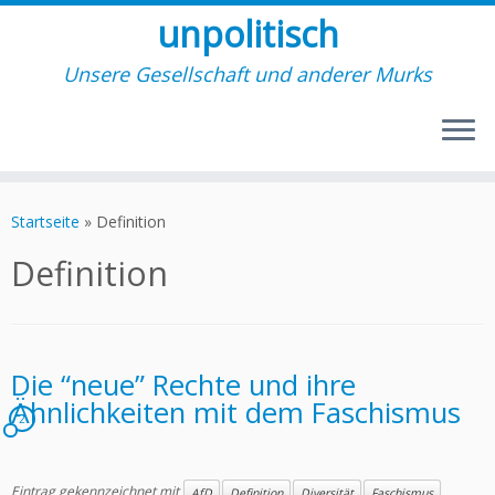
unpolitisch
Unsere Gesellschaft und anderer Murks
Zum
Inhalt
Startseite
»
Definition
springen
Definition
Die “neue” Rechte und ihre
Ähnlichkeiten mit dem Faschismus
2
Eintrag gekennzeichnet mit
AfD
Definition
Diversität
Faschismus