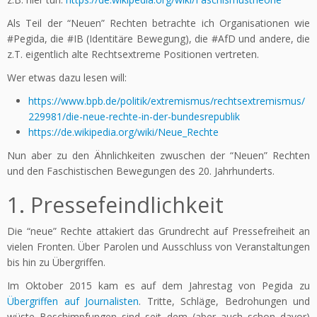
Als Teil der “Neuen” Rechten betrachte ich Organisationen wie
#Pegida, die #IB (Identitäre Bewegung), die #AfD und andere, die
z.T. eigentlich alte Rechtsextreme Positionen vertreten.
Wer etwas dazu lesen will:
https://www.bpb.de/politik/extremismus/rechtsextremismus/
229981/die-neue-rechte-in-der-bundesrepublik
https://de.wikipedia.org/wiki/Neue_Rechte
Nun aber zu den Ähnlichkeiten zwuschen der “Neuen” Rechten
und den Faschistischen Bewegungen des 20. Jahrhunderts.
1. Pressefeindlichkeit
Die “neue” Rechte attakiert das Grundrecht auf Pressefreiheit an
vielen Fronten. Über Parolen und Ausschluss von Veranstaltungen
bis hin zu Übergriffen.
Im Oktober 2015 kam es auf dem Jahrestag von Pegida zu
Übergriffen auf Journalisten
. Tritte, Schläge, Bedrohungen und
wüste Beschimpfungen sind seit dem (aber auch schon davor)