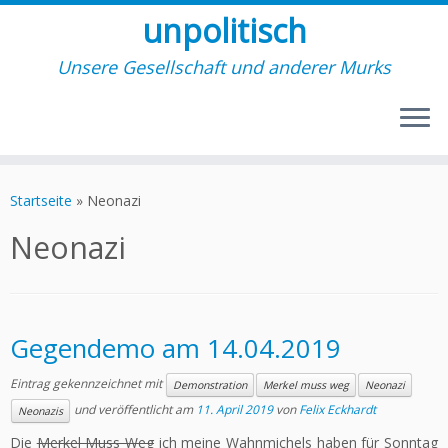
unpolitisch
Unsere Gesellschaft und anderer Murks
Zum
Inhalt
Startseite
»
Neonazi
springen
Neonazi
Gegendemo am 14.04.2019
Eintrag gekennzeichnet mit
Demonstration
Merkel muss weg
Neonazi
und veröffentlicht am
11. April 2019
von
Felix Eckhardt
Neonazis
Die
Merkel Muss Weg
ich meine Wahnmichels haben für Sonntag