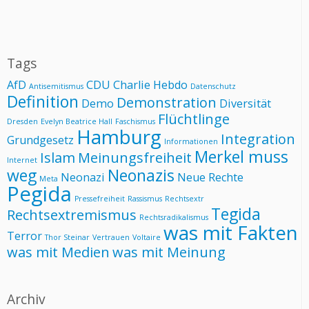
Tags
AfD
CDU
Charlie Hebdo
Antisemitismus
Datenschutz
Definition
Demonstration
Demo
Diversität
Flüchtlinge
Dresden
Evelyn Beatrice Hall
Faschismus
Hamburg
Integration
Grundgesetz
Informationen
Merkel muss
Islam
Meinungsfreiheit
Internet
weg
Neonazis
Neonazi
Neue Rechte
Meta
Pegida
Pressefreiheit
Rassismus
Rechtsextr
Tegida
Rechtsextremismus
Rechtsradikalismus
was mit Fakten
Terror
Thor Steinar
Vertrauen
Voltaire
was mit Medien
was mit Meinung
Archiv