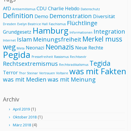
AfD
CDU
Charlie Hebdo
Antisemitismus
Datenschutz
Definition
Demonstration
Demo
Diversität
Flüchtlinge
Dresden
Evelyn Beatrice Hall
Faschismus
Hamburg
Integration
Grundgesetz
Informationen
Merkel muss
Islam
Meinungsfreiheit
Internet
weg
Neonazis
Neonazi
Neue Rechte
Meta
Pegida
Pressefreiheit
Rassismus
Rechtsextr
Tegida
Rechtsextremismus
Rechtsradikalismus
was mit Fakten
Terror
Thor Steinar
Vertrauen
Voltaire
was mit Medien
was mit Meinung
Archiv
(1)
April 2019
(1)
Oktober 2018
(4)
März 2018