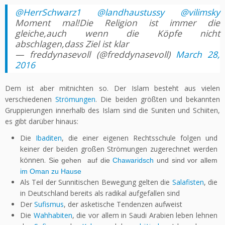
@HerrSchwarz1
@landhaustussy
@vilimsky
Moment mal!Die Religion ist immer die
gleiche,auch wenn die Köpfe nicht
abschlagen,dass Ziel ist klar
— freddynasevoll (@freddynasevoll)
March 28,
2016
Dem ist aber mitnichten so. Der Islam besteht aus vielen
verschiedenen
Strömungen
. Die beiden größten und bekannten
Gruppierungen innerhalb des Islam sind die Suniten und Schiiten,
es gibt darüber hinaus:
Die
Ibaditen
, die einer eigenen Rechtsschule folgen und
keiner der beiden großen Strömungen zugerechnet werden
können.
Sie gehen auf die
Chawaridsch
und sind vor allem
im Oman zu Hause
Als Teil der Sunnitischen Bewegung gelten die
Salafisten
, die
in Deutschland bereits als radikal aufgefallen sind
Der
Sufismus
, der asketische Tendenzen aufweist
Die
Wahhabiten
, die vor allem in Saudi Arabien leben lehnen