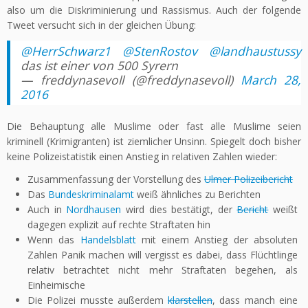
also um die Diskriminierung und Rassismus. Auch der folgende
Tweet versucht sich in der gleichen Übung:
@HerrSchwarz1
@StenRostov
@landhaustussy
das ist einer von 500 Syrern
— freddynasevoll (@freddynasevoll)
March 28,
2016
Die Behauptung alle Muslime oder fast alle Muslime seien
kriminell (Krimigranten) ist ziemlicher Unsinn. Spiegelt doch bisher
keine Polizeistatistik einen Anstieg in relativen Zahlen wieder:
Zusammenfassung der Vorstellung des
Ulmer Polizeibericht
Das
Bundeskriminalamt
weiß ähnliches zu Berichten
Auch in
Nordhausen
wird dies bestätigt, der
Bericht
weißt
dagegen explizit auf rechte Straftaten hin
Wenn das
Handelsblatt
mit einem Anstieg der absoluten
Zahlen Panik machen will vergisst es dabei, dass Flüchtlinge
relativ betrachtet nicht mehr Straftaten begehen, als
Einheimische
Die Polizei musste außerdem
klarstellen
, dass manch eine