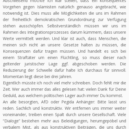
Abschließend möchte ich klar stellen, dass ein konsequentes
Vorgehen gegen Islamisten natürlich genauso angebracht, wie
notwendig ist. Dies muss alle Möglichkeiten die uns im Rahmen
der freiheitlich demokratischen Grundordnung zur Verfügung
stehen ausschöpfen. Selbstverständlich müssen wir uns im
Rahmen des Integrationsprozesses darum kümmern, dass unsere
Werte vermittelt werden. Und klar ist auch, dass Menschen, die
meinen sich nicht an unsere Gesetze halten zu müssen, die
Konsequenzen dafür tragen müssen. Und handelt es sich bei
einem Straftäter um einen Flüchtling, so muss dieser nach
geltender juristischer Lage ggf. abgeschoben werden. Die
Reduzierung der Schwelle dafür halte Ich durchaus für sinnvoll.
Momentan liegt diese bei drei Jahren.
Eigentlich müsste ich noch viel mehr schreiben. Doch fehlt mir die
Zeit. Wer auch immer das alles gelesen hat: vielen Dank für Deine
Geduld, aus welchem politischen Lager auch immer Du kommst.
An alle besorgten, AfD oder Pegida Anhänger: Bitte lasst uns
reden. Sachlich und konstruktiv. Wir entfernen uns immer weiter
voneinander, treiben einen Spalt durch unsere Gesellschaft. Viele
“Dialoge” bestehen mehr aus Beleidigungen, herumgepöbel und
verbalem Mist, als aus konstruktiven Beiträgen, die uns durch