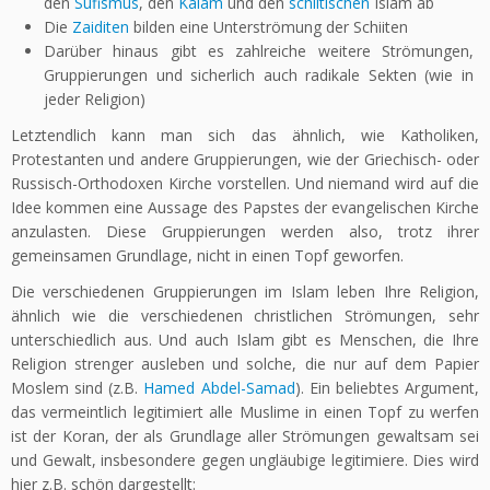
den
Sufismus
, den
Kalam
und den
schiitischen
Islam ab
Die
Zaiditen
bilden eine Unterströmung der Schiiten
Darüber hinaus gibt es zahlreiche weitere Strömungen,
Gruppierungen und sicherlich auch radikale Sekten (wie in
jeder Religion)
Letztendlich kann man sich das ähnlich, wie Katholiken,
Protestanten und andere Gruppierungen, wie der Griechisch- oder
Russisch-Orthodoxen Kirche vorstellen. Und niemand wird auf die
Idee kommen eine Aussage des Papstes der evangelischen Kirche
anzulasten. Diese Gruppierungen werden also, trotz ihrer
gemeinsamen Grundlage, nicht in einen Topf geworfen.
Die verschiedenen Gruppierungen im Islam leben Ihre Religion,
ähnlich wie die verschiedenen christlichen Strömungen, sehr
unterschiedlich aus. Und auch Islam gibt es Menschen, die Ihre
Religion strenger ausleben und solche, die nur auf dem Papier
Moslem sind (z.B.
Hamed Abdel-Samad
). Ein beliebtes Argument,
das vermeintlich legitimiert alle Muslime in einen Topf zu werfen
ist der Koran, der als Grundlage aller Strömungen gewaltsam sei
und Gewalt, insbesondere gegen ungläubige legitimiere. Dies wird
hier z.B. schön dargestellt: