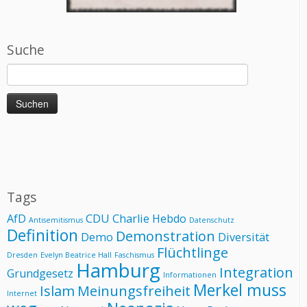
Suche
Suchen
nach:
Tags
AfD
CDU
Charlie Hebdo
Antisemitismus
Datenschutz
Definition
Demonstration
Demo
Diversität
Flüchtlinge
Dresden
Evelyn Beatrice Hall
Faschismus
Hamburg
Integration
Grundgesetz
Informationen
Merkel muss
Islam
Meinungsfreiheit
Internet